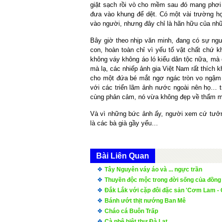
giặt sạch rồi vò cho mềm sau đó mang phơi 
đưa vào khung để dệt. Có một vài trường hợ
vào người, nhưng đây chỉ là hãn hữu của n
Bây giờ theo nhịp văn minh, đang có sự ngư
con, hoàn toàn chỉ vì yếu tố vật chất chứ 
không váy không áo ló kiểu dân tộc nữa, mà 
mà lạ, các nhiếp ảnh gia Việt Nam rất thích k
cho một đứa bé mắt ngơ ngác tròn vo ngậm bầ
với các triển lãm ảnh nước ngoài nên họ… tr
cùng phản cảm, nó vừa không đẹp về thẩm mỹ
Và vì những bức ảnh ấy, người xem cứ tưởng
là các bà già gầy yếu…
Bài Liên Quan
Tây Nguyên váy áo và ... ngực trần
Thuyền độc mộc trong đời sống của đồng 
Đắk Lắk với cặp đôi đặc sản 'Cơm Lam - 
Bánh ướt thịt nướng Ban Mê
Cháo cá Buôn Trấp
Cà phê biệt thự Đà Lạt