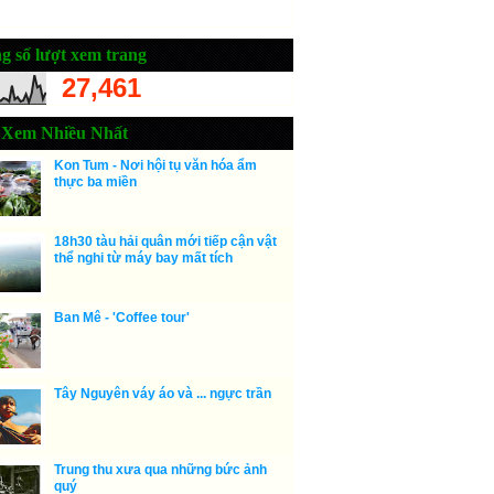
g số lượt xem trang
27,461
 Xem Nhiều Nhất
Kon Tum - Nơi hội tụ văn hóa ẩm
thực ba miền
18h30 tàu hải quân mới tiếp cận vật
thể nghi từ máy bay mất tích
Ban Mê - 'Coffee tour'
Tây Nguyên váy áo và ... ngực trần
Trung thu xưa qua những bức ảnh
quý