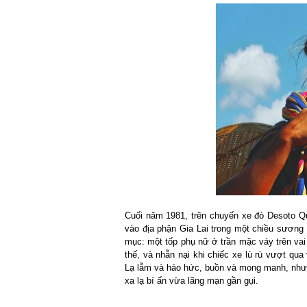
Cuối năm 1981, trên chuyến xe đò Desoto Qu
vào địa phận Gia Lai trong một chiều sương
mục: một tốp phụ nữ ở trần mặc váy trên vai 
thế, và nhẫn nại khi chiếc xe lù rù vượt qu
Lạ lẫm và háo hức, buồn và mong manh, như 
xa lạ bí ấn vừa lãng mạn gần gụi.