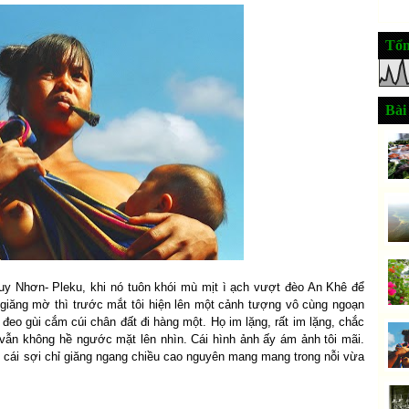
Tổn
Bài
y Nhơn- Pleku, khi nó tuôn khói mù mịt ì ạch vượt đèo An Khê để
 giăng mờ thì trước mắt tôi hiện lên một cảnh tượng vô cùng ngoạn
đeo gùi cắm cúi chân đất đi hàng một. Họ im lặng, rất im lặng, chắc
a vẫn không hề ngước mặt lên nhìn. Cái hình ảnh ấy ám ảnh tôi mãi.
cái sợi chỉ giăng ngang chiều cao nguyên mang mang trong nỗi vừa