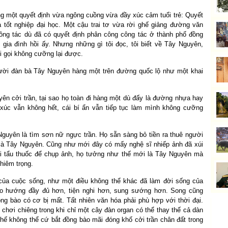
trong một quyết định vừa ngông cuồng vừa đầy xúc cảm tuổi trẻ: Quyết
 tốt nghiệp đại học. Một cậu trai tơ vừa rời ghế giảng đường văn
công tác dù đã có quyết định phân công công tác ở thành phố đồng
 gia đình hồi ấy. Nhưng những gì tôi đọc, tôi biết về Tây Nguyên,
 gọi không cưỡng lại được.
gười đàn bà Tây Nguyên hàng một trên đường quốc lộ như một khai
yên cởi trần, tại sao họ toàn đi hàng một dù đấy là đường nhựa hay
c vẫn không hết, cái bí ẩn vẫn tiếp tục làm mình không cưỡng
Nguyên là tìm sơn nữ ngực trần. Họ sẵn sàng bỏ tiền ra thuê người
y là Tây Nguyên. Cũng như mới đây có mấy nghệ sĩ nhiếp ảnh đã xúi
i tẩu thuốc để chụp ảnh, họ tưởng như thế mới là Tây Nguyên mà
hiêm trọng.
của cuộc sống, như một điều không thể khác đã làm đời sống của
heo hướng đầy đủ hơn, tiện nghi hơn, sung sướng hơn. Song cũng
ồng bào có cơ bị mất. Tất nhiên văn hóa phải phù hợp với thời đại.
chơi chiêng trong khi chỉ một cây đàn organ có thể thay thế cả dàn
hế không thể cứ bắt đồng bào mãi đóng khố cởi trần chân đất trong