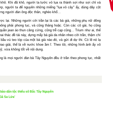
khô. Khi đã khô, người ta tước vỏ lụa ra thành sợi như sợi chỉ và
p, người ta để nguyên những miếng "lụa vỏ cây" ấy, dùng dây cột
hững người đàn ông độc thân, nghèo khổ…
ợc lại. Những người cởi trần lại là các bà già, những phụ nữ đông
không phải phong tục, và cũng thảng hoặc. Còn các cô gái, họ cũng
quần jean áo thun căng cứng, cũng trễ cạp cũng… Trium như ai, thế
hai thác đề tài này, dựng mấy bà già da nhăn nheo cởi trần, thậm chí
u vú teo tóp của một bà già nào đó, và gửi đi dự thi. Có lẽ nó lạ
ao giải, thế là về nước khoe ầm ĩ. Theo tôi, những hình ảnh ấy vô
, vừa không tốt về nội dung.
 là mọi người đàn bà Tây Nguyên đều ở trần theo phong tục, nhất
bào dân tộc thiểu số Bắc Tây Nguyên
Gà Sa Lửa'