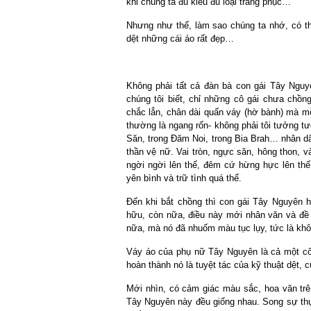
khi chúng ta đủ kiểu đủ loại trang phục…
Nhưng như thế, làm sao chúng ta nhớ, có th
dệt những cái áo rất đẹp…
Không phải tất cả đàn bà con gái Tây Nguy
chúng tôi biết, chỉ những cô gái chưa chồn
chắc lẳn, chân dài quấn váy (hờ bành) mà mỗi
thường là ngang rốn- không phải tôi tưởng t
Săn, trong Đăm Noi, trong Bia Brah… nhân dâ
thần vệ nữ. Vai tròn, ngực săn, hông thon, 
ngời ngời lên thế, đêm cứ hừng hực lên thế
yên bình và trữ tình quá thể.
Đến khi bắt chồng thì con gái Tây Nguyên h
hữu, còn nữa, điều này mới nhân văn và đề ca
nữa, mà nó đã nhuốm màu tục lụy, tức là khô
Váy áo của phụ nữ Tây Nguyên là cả một công
hoàn thành nó là tuyệt tác của kỹ thuật dệt,
Mới nhìn, có cảm giác màu sắc, hoa văn trên
Tây Nguyên này đều giống nhau. Song sự thực