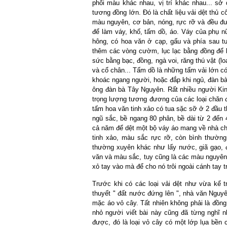
phối màu khác nhau, vị trí khác nhau... sở
tương đồng lớn. Đó là chất liệu vải dệt thủ 
màu nguyên, cơ bản, nóng, rực rỡ và đều đượ
để làm váy, khố, tấm dồ, áo. Váy của phụ n
hông, có hoa văn ở cạp, gấu và phía sau 
thêm các vòng cườm, lục lạc bằng đồng để kh
sức bằng bạc, đồng, ngà voi, răng thú vật (lo
và cổ chân... Tấm dồ là những tấm vải lớn có
khoác ngang người, hoặc đắp khi ngủ, đàn bà 
ông đàn bà Tây Nguyên. Rất nhiều người Kin
trọng lượng tương đương của các loại chăn đ
tấm hoa văn tinh xảo có tua sặc sỡ ở 2 đầu 
ngũ sắc, bề ngang 80 phân, bề dài từ 2 đến
cả năm để dệt một bộ váy áo mang về nhà chồn
tinh xảo, màu sắc rực rỡ, còn bình thường
thường xuyên khác như lấy nước, giã gạo, đ
văn và màu sắc, tuy cũng là các màu nguyên
xỏ tay vào mà để cho nó trôi ngoài cánh tay trầ
Trước khi có các loại vải dệt như vừa kể t
thuyết " đất nước đứng lên ", nhà văn Nguy
mặc áo vỏ cây. Tất nhiên không phải là đồn
nhỏ người viết bài này cũng đã từng nghĩ n
được, đó là loại vỏ cây có một lớp lụa bền c