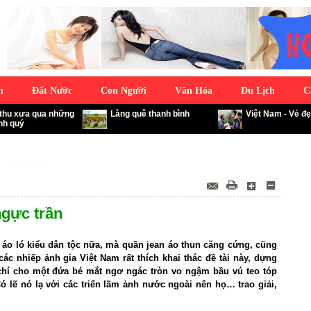
n
Đất Nước
Con Người
Văn Hóa
Du Lịch
C
 thu xưa qua những
Làng quê thanh bình
Việt Nam - Vẻ đẹ
nh quý
.. ngực trần
ngực trần
áo ló kiểu dân tộc nữa, mà quần jean áo thun căng cứng, cũng
ác nhiếp ảnh gia Việt Nam rất thích khai thác đề tài này, dựng
chí cho một đứa bé mắt ngơ ngác tròn vo ngậm bầu vú teo tóp
Có lẽ nó lạ với các triển lãm ảnh nước ngoài nên họ… trao giải,