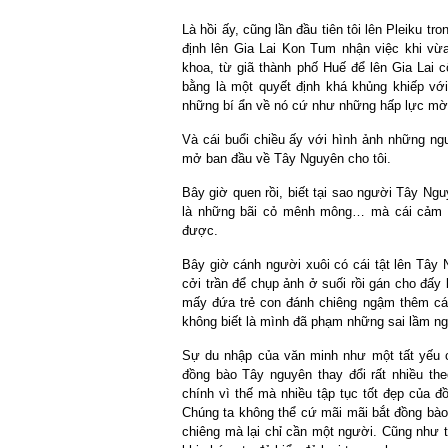
Là hồi ấy, cũng lần đầu tiên tôi lên Pleiku 
đ
ịnh lên Gia Lai Kon Tum nhận việc khi vừa
khoa, từ giã thành phố Huế để lên Gia Lai 
bằng là một quyết định khá khủng khiếp với
những bí ẩn về nó cứ như những hấp lực mời
Và cái buổi chiều ấy với hình ảnh những n
mở ban đầu về Tây Nguyên cho tôi.
Bây giờ quen rồi, biết tại sao người Tây Ngu
là những bãi cỏ mênh mông… mà cái cảm xú
được.
Bây giờ cánh người xuôi có cái tật lên Tây 
cởi trần để chụp ảnh ở suối rồi gán cho đấ
mấy đứa trẻ con đánh chiêng ngậm thêm cá
không biết là mình đã phạm những sai lầm ng
Sự du nhập của văn minh như một tất yếu 
đồng bào Tây nguyên thay đổi rất nhiều t
chính vì thế mà nhiều tập tục tốt đẹp của đ
Chúng ta không thể cứ mãi mãi bắt đồng bào 
chiêng mà lại chỉ cần một người. Cũng như t