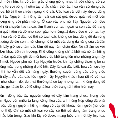
 dĩ mới nhìn, ta có cảm giác chúng giống nhau là bởi chúng có sự
công từ sợi bông nhuộm tay chắc chắn, thô ráp, hoa văn sử dụng các
c bố trí theo chiều ngang khổ vải. Các loại vải dệt này được dùng
ữ Tây Nguyên là những tấm vải dài sát gót, được quấn về một bên
tương ứng với phần mông. Ở cạp váy phụ nữ Tây Nguyên còn đeo
i di chuyển tạo ra các âm thanh vui tai, ngoài ra còn các đồ trang
ại quý hiếm và dữ như cọp, gấu, lợn rừng...) được đeo ở cổ, tai, tay
 hoa văn ở 2 đầu, có thể có tua hoặc không có tua, dùng để đàn ông
dùng để địu con... nói chung nó là một vật dụng đa năng của cả đàn
h bây giờ sưu tầm các tấm dồ này làm chăn đắp. Nó rất ấm so với
ơn khác trên thị trường. Khố cũng không chỉ là khố mà nó là những
thả dài quá đầu gối để mỗi bước đi, khố tung lên như những áng mây
 4 mét. Người phụ nữ Tây Nguyên trước khi lấy chồng thường bỏ ra
g mặc trong những dịp lễ hội. Đấy là loại đặc biệt, hoa văn cực kỳ
 thì họ vẫn dệt vải hàng ngày, thường xuyên cùng các công việc
i rẫy... Áo của các tộc người Tây Nguyên khác nhau rất rõ về hoa
 như chàm, đỏ, đen, và thường là có tay nhưng lại… không dùng để
n, gọi là áo ló, có lẽ cũng là loại thời trang rất hiếm hiện nay.
rên , đồng bào tây nguyên dùng vỏ cây làm trang phục. Trong tiểu
ên Ngọc còn miêu tả làng Kông Hoa của anh hùng Núp cũng đã phải
g bào dùng nguyên những miếng vỏ cây để khoác lên người (hồi còn
hư thế). Chỉ có một số loại vỏ cây có thể sử dụng làm trang phục
hắc bên trong. Sau khi lấy về được mang luộc chín lột lấy lớp lụa,