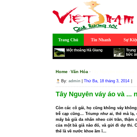
Việt Nam Quê Hương Tôi
Trang Chủ
Tin Nhanh
Sự Kiệ
Một thoáng Hà Giang
Trung
bức ả
Home
Văn Hóa
Tây Nguyên váy áo và .
By:
admin
|
Thứ Ba, 18 tháng 3, 2014
|
Tây Nguyên váy áo và ... 
Còn các cô gái, họ cũng không váy không 
trễ cạp cũng… Triump như ai, thế mà lạ, c
mấy bà già da nhăn nheo cởi trần, thậm 
của một bà già nào đó, và gửi đi dự thi. 
thế là về nước khoe ầm ĩ...