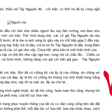
ời, thiếu nữ Tây Nguyên đã… cởi trần, có thời họ đã kỳ công ngồi
ên đều cởi trần như nhiều người lâu nay lầm tưởng, mà theo như
g mới cởi trần. Thử hình dung nhé, các cô gái Tây Nguyên da nâu
 bước đi là lóe ra ánh sáng từ gấu váy và chỗ tiếp giáp 2 đầu váy,
ượng hay thấy mà tả đâu, mà là sử thi Tây Nguyên tả đấy, trong Đăm
n tả các cô gái như vậy. Chưa hết, phía trên là một thân hình của…
và cặp vú nhô lên như cặp ngà non, cong vút và chắc lẳn… Chiều cứ
, và bình minh, những dáng con gái cởi trần giã gạo… Tây Nguyên
ết cởi trần. Bởi đã có chồng thì cái ấy là của chồng, do chồng sở
o cái đẹp, ấy là khi có chồng thì không còn tinh khiết trong trắng
ng đẹp nữa, vậy thì ta mặc áo, lấy áo che lại…
 trình nghệ thuật, dù rất thủ công, hoàn toàn thủ công, nhưng khi
 của phối màu, của bố cục hoa văn…
 trang phục truyền thống của tất cả cư dân cùng sống trên dải đất
 không phải thế, mỗi dân tộc có họa tiết, hoa văn khác nhau, cách