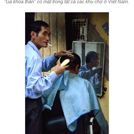
"Gà khỏa thân" có mặt trong tất cả các khu chợ ở Việt Nam.